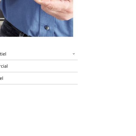
tiel
cial
el